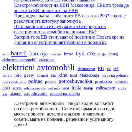
Електромобилност на ЕВН Македонија: Сè што треба да
знаете за ЕВ полначите на ЕВН
Предвидувања за глобалниот ЕВ пазар до 2033 година:
револуцијата штотуку започнува
Што навистина се случува кога батеријата на
електричниот автомобил ќе покаже 0%?
Батериите за ЕВ стануваат сè поевтини: Новата ера на
достапни електрични автомобили е поблиску
baterii
baterija
byd
bmw
doseg
CO2
audi
benzin
dizajn
elektricen avtomobil
elektricni
elektricni avtomobili
EU
ev
elektromotor
ex5
kina
geely
ford
kia
Makedonija
ferrari
hyundai
mapa na polnaci
lucid
polnac
potroshuvachka
prodazba
mercedes
nio
porsche
robotaksi
tesla
volkswagen
SAD
servis
taksi
tramp
solarna energija
stellantis
vozila
vw
zagaduvanje
xiaomi
zamena na baterija
Електрични автомобили - твојот водич во светот
на електромобилноста. Сите информации на едно
место: новости, детални анализи, практични
совети, мапа на полначи, рецензии и уште многу
друго!