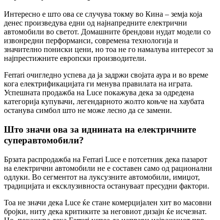
Интересно е што ова се случува токму во Кина – земја која
денес произведува едни од најнапредните електрични
автомобили во светот. Домашните брендови нудат модели со
извонредни перформанси, современа технологија и
значително пониски цени, но тоа не го намалува интересот за
најпрестижните европски производители.
Ferrari очигледно успева да ја задржи својата аура и во време
кога електрификацијата ги менува правилата на играта.
Успешната продажба на Luce покажува дека за одредена
категорија купувачи, легендарното жолто коњче на хаубата
останува симбол што не може лесно да се замени.
Што значи ова за иднината на електричните
суперавтомобили?
Брзата распродажба на Ferrari Luce е потсетник дека пазарот
на електрични автомобили не е составен само од рационални
одлуки. Во сегментот на луксузните автомобили, имиџот,
традицијата и ексклузивноста остануваат пресудни фактори.
Тоа не значи дека Luce ќе стане комерцијален хит во масовни
бројки, ниту дека критиките за неговиот дизајн ќе исчезнат.