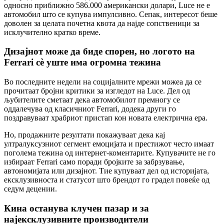
односно приближно 586.000 американски долари, Luce не е
автомобил што се купува импулсивно. Сепак, интересот беше
доволен за целата почетна квота да најде сопственици за
исклучително кратко време.
Дизајнот може да биде спорен, но логото на
Ferrari сè уште има огромна тежина
Во последните недели на социјалните мрежи можеа да се
прочитаат бројни критики за изгледот на Luce. Дел од
љубителите сметаат дека автомобилот премногу се
оддалечува од класичниот Ferrari, додека други го
поздравуваат храбриот пристап кон новата електрична ера.
Но, продажните резултати покажуваат дека кај
ултралуксузниот сегмент емоцијата и престижот често имаат
поголема тежина од интернет-коментарите. Купувачите не го
избираат Ferrari само поради бројките за забрзување,
автономијата или дизајнот. Тие купуваат дел од историјата,
ексклузивноста и статусот што брендот го градел повеќе од
седум децении.
Кина останува клучен пазар и за
најексклузивните производители