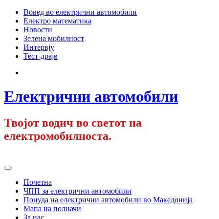
Skip
Вовед во електрични автомобили
to
Електро математика
content
Новости
Зелена мобилност
Интервју
Тест-драјв
Facebook
Електрични автомобили
Твојот водич во светот на
електромобилноста.
Primary
Menu
Почетна
ЧПП за електрични автомобили
Понуда на електрични автомобили во Македонија
Мапа на полначи
За нас