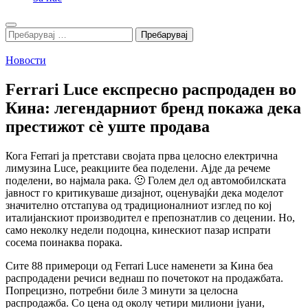
Search
Пребарувај
за:
Новости
Ferrari Luce експресно распродаден во
Кина: легендарниот бренд покажа дека
престижот сè уште продава
Кога Ferrari ја претстави својата прва целосно електрична
лимузина Luce, реакциите беа поделени. Ајде да речеме
поделени, во најмала рака. 🙂 Голем дел од автомобилската
јавност го критикуваше дизајнот, оценувајќи дека моделот
значително отстапува од традиционалниот изглед по кој
италијанскиот производител е препознатлив со децении. Но,
само неколку недели подоцна, кинескиот пазар испрати
сосема поинаква порака.
Сите 88 примероци од Ferrari Luce наменети за Кина беа
распродадени речиси веднаш по почетокот на продажбата.
Попрецизно, потребни биле 3 минути за целосна
распродажба. Со цена од околу четири милиони јуани,