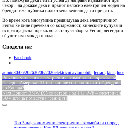
Но, покажува дека Ferrari успеа да направи најважниот прв
чекор – да докаже дека и првиот целосно електричен модел на
брендот има публика подготвена веднаш да го прифати.
Во време кога многумина предвидуваа дека електричниот
Ferrari ќе биде пречекан со воздржаност, кинеските купувачи
испратија јасна порака: кога станува збор за Ferrari, легендата
сè уште има моќ да продава.
Сподели на:
Facebook
admin
30/06/2026
30/06/2026
elektricni avtomobili
,
ferrari
,
kina
,
luce
Навигација
Previous
Previous
Кинеските електрични автомобили на вратата на
post:
Северна Америка: Што значи влезот на кинеските брендови
на
во Канада?
напис
Next
Next
Новиот BMW iX5 со батерија од 141 kWh – електричен
post:
SUV што ја поместува границата
Sidebar
Топ 5 најекономични електрични автомобили според
потрошувачка: Кои ЕВ трошат најмалку?