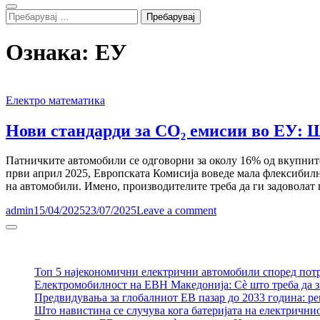
Search
Пребарувај
за:
Ознака:
ЕУ
Електро математика
Нови стандарди за CO₂ емисии во ЕУ: 
Патничките автомобили се одговорни за околу 16% од вкупните
први април 2025, Европската Комисија воведе мала флексибилн
на автомобили. Имено, производителите треба да ги задоволат
admin
15/04/2025
23/07/2025
Leave a comment
Sidebar
Топ 5 најекономични електрични автомобили според пот
Електромобилност на ЕВН Македонија: Сè што треба да з
Предвидувања за глобалниот ЕВ пазар до 2033 година: р
Што навистина се случува кога батеријата на електрични