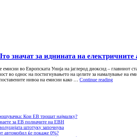
Што значат за иднината на електричните
 емисии во Европската Унија на јаглерод диоксид – главниот ст
ост во однос на постигнувањето на целите за намалување на еми
Нови
 поставените нивоа на емисии како …
Continue reading
стандарди
за
CO₂
емисии
во
ЕУ:
рошувачка: Кои ЕВ трошат најмалку?
Што
наете за ЕВ полначите на ЕВН
значат
еволуцијата штотуку започнува
за
от автомобил ќе покаже 0%?
иднината