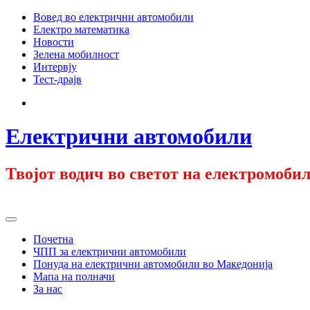
Skip
Вовед во електрични автомобили
to
Електро математика
content
Новости
Зелена мобилност
Интервју
Тест-драјв
Facebook
Електрични автомобили
Твојот водич во светот на електромобил
Primary
Menu
Почетна
ЧПП за електрични автомобили
Понуда на електрични автомобили во Македонија
Мапа на полначи
За нас