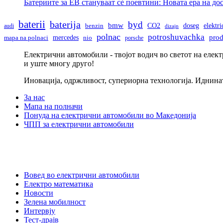
Батериите за ЕВ стануваат сè поевтини: Новата ера на д
baterii
baterija
byd
bmw
doseg
CO2
elektr
audi
benzin
dizajn
polnac
potroshuvachka
pro
mercedes
mapa na polnaci
nio
porsche
Електрични автомобили - твојот водич во светот на елек
и уште многу друго!
Иновација, одржливост, супериорна технологија. Иднина
За нас
Мапа на полначи
Понуда на електрични автомобили во Македонија
ЧПП за електрични автомобили
Вовед во електрични автомобили
Електро математика
Новости
Зелена мобилност
Интервју
Тест-драјв