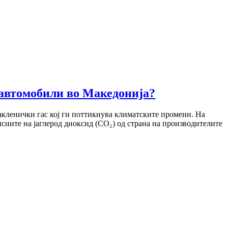
 автомобили во Македонија?
акленички гас кој ги поттикнува климатските промени. На
сиите на јаглерод диоксид (CO₂) од страна на производителите