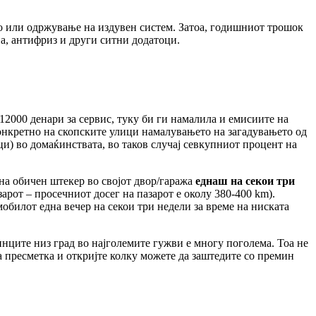
сло или одржување на издувен систем. Затоа, годишниот трошок
а, антифриз и други ситни додатоци.
12000 денари за сервис, туку би ги намалила и емисиите на
 конкретно на скопските улици намалувањето на загадувањето од
и) во домаќинствата, во таков случај севкупниот процент на
 на обичен штекер во својот двор/гаража
еднаш на секои три
зарот – просечниот досег на пазарот е околу 380-400 km).
мобилот една вечер на секои три недели за време на ниската
нците низ град во најголемите гужви е многу поголема. Тоа не
ја пресметка и откријте колку можете да заштедите со премин