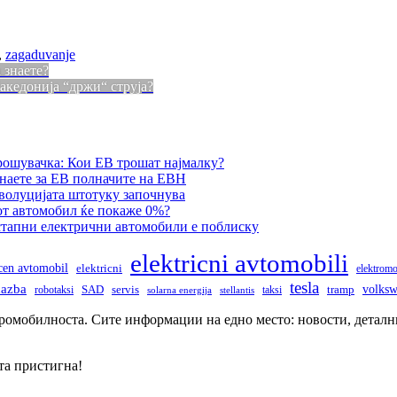
,
zagaduvanje
 знаете?
акедонија “држи“ струја?
рошувачка: Кои ЕВ трошат најмалку?
наете за ЕВ полначите на ЕВН
еволуцијата штотуку започнува
от автомобил ќе покаже 0%?
остапни електрични автомобили е поблиску
elektricni avtomobili
icen avtomobil
elektricni
elektromo
tesla
dazba
volks
robotaksi
SAD
servis
taksi
tramp
solarna energija
stellantis
тромобилноста. Сите информации на едно место: новости, деталн
та пристигна!