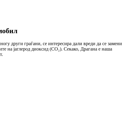
мобил
многу други граѓани, се интересира дали вреди да се замени
те на јаглерод диоксид (CO₂). Секако, Драгана е наша
т.