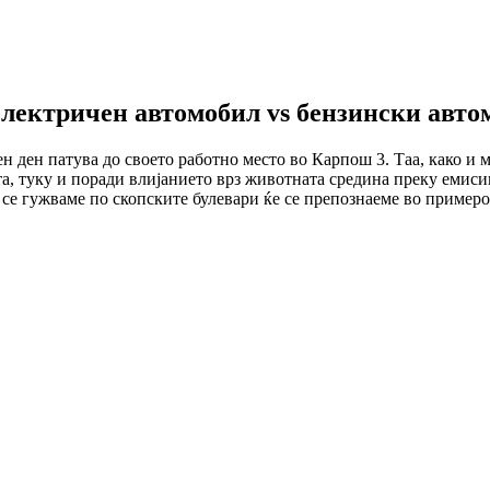
лектричен автомобил vs бензински авто
ен ден патува до своето работно место во Карпош 3. Таа, како и 
а, туку и поради влијанието врз животната средина преку емисии
 се гужваме по скопските булевари ќе се препознаеме во примеро