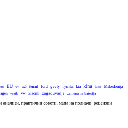
EU
kina
ev
geely
ford
kia
Makedonija
tor
ex5
ferrari
hyundai
lucid
wagen
vw
zagaduvanje
xiaomi
zamena na baterija
vozila
и анализи, практични совети, мапа на полначи, рецензии