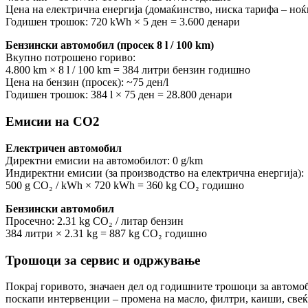
Цена на електрична енергија (домаќинство, ниска тарифа – но
Годишен трошок: 720 kWh × 5 ден = 3.600 денари
Бензински автомобил (просек 8 l / 100 km)
Вкупно потрошено гориво:
4.800 km × 8 l / 100 km = 384 литри бензин годишно
Цена на бензин (просек): ~75 ден/l
Годишен трошок: 384 l × 75 ден = 28.800 денари
Емисии на CO2
Електричен автомобил
Директни емисии на автомобилот: 0 g/km
Индиректни емисии (за производство на електрична енергија):
500 g CO₂ / kWh × 720 kWh = 360 kg CO₂ годишно
Бензински автомобил
Просечно: 2.31 kg CO₂ / литар бензин
384 литри × 2.31 kg = 887 kg CO₂ годишно
Трошоци за сервис и одржување
Покрај горивото, значаен дел од годишните трошоци за автомо
поскапи интервенции – промена на масло, филтри, каиши, све