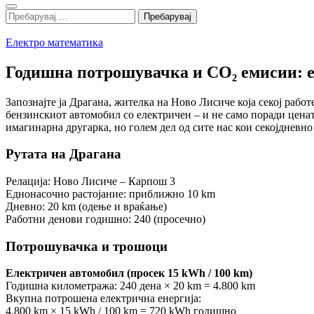
Search
Пребарувај
за:
Електро математика
Годишна потрошувачка и CO₂ емисии: е
Запознајте ја Драгана, жителка на Ново Лисиче која секој работ
бензинскиот автомобил со електричен – и не само поради ценат
имагинарна другарка, но голем дел од сите нас кои секојдневно
Рутата на Драгана
Релација: Ново Лисиче – Карпош 3
Еднонасочно растојание: приближно 10 km
Дневно: 20 km (одење и враќање)
Работни денови годишно: 240 (просечно)
Потрошувачка и трошоци
Електричен автомобил (просек 15 kWh / 100 km)
Годишна километража: 240 дена × 20 km = 4.800 km
Вкупна потрошена електрична енергија:
4.800 km × 15 kWh / 100 km = 720 kWh годишно