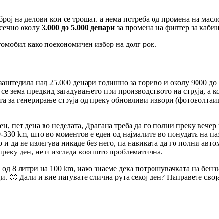
број на делови кои се трошат, а нема потреба од промена на ма
осечно околу
3.000 до 5.000 денари
за промена на филтер за кабин
томобил како поекономичен избор на долг рок.
аштедила над 25.000 денари годишно за гориво и околу 9000 до 
а се зема предвид загадувањето при производството на струја, а
а за генерирање струја од преку обновливи извори (фотоволтаиц
ден, пет дена во неделата, Драгана треба да го полни преку вечер
00-330 km, што во моментов е еден од најмалите во понудата на па
 и да не излегува никаде без него, па навиката да го полни авто
 преку ден, не и изгледа воопшто проблематична.
д 8 литри на 100 km, иако знаеме дека потрошувачката на бензи
и. 🙂 Дали и вие патувате слична рута секој ден? Направете сво