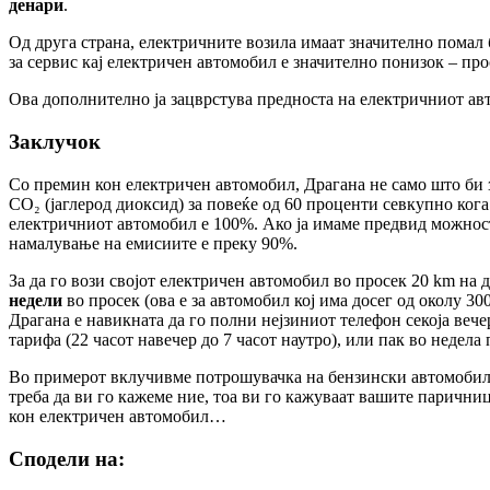
денари
.
Од друга страна, електричните возила имаат значително помал 
за сервис кај електричен автомобил е значително понизок – пр
Ова дополнително ја зацврстува предноста на електричниот ав
Заклучок
Со премин кон електричен автомобил, Драгана не само што би з
CO₂ (јаглерод диоксид) за повеќе од 60 проценти севкупно ког
електричниот автомобил е 100%. Ако ја имаме предвид можност
намалување на емисиите е преку 90%.
За да го вози својот електричен автомобил во просек 20 km на 
недели
во просек (ова е за автомобил кој има досег од околу 3
Драгана е навикната да го полни нејзиниот телефон секоја вечер
тарифа (22 часот навечер до 7 часот наутро), или пак во недела
Во примерот вклучивме потрошувачка на бензински автомобил о
треба да ви го кажеме ние, тоа ви го кажуваат вашите паричниц
кон електричен автомобил…
Сподели на: