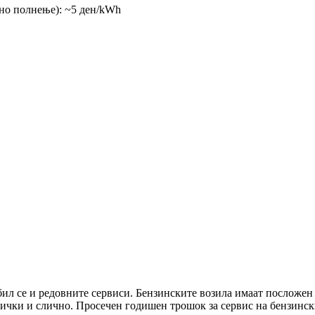
ќно полнење): ~5 ден/kWh
бил се и редовните сервиси. Бензинските возила имаат посложен
ќички и слично. Просечен годишен трошок за сервис на бензинс