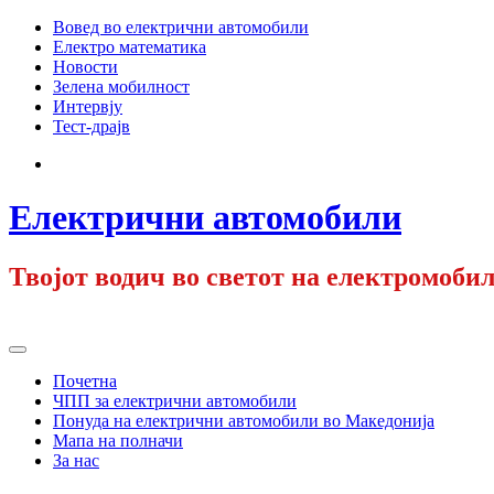
Skip
Вовед во електрични автомобили
to
Електро математика
content
Новости
Зелена мобилност
Интервју
Тест-драјв
Facebook
Електрични автомобили
Твојот водич во светот на електромобил
Primary
Menu
Почетна
ЧПП за електрични автомобили
Понуда на електрични автомобили во Македонија
Мапа на полначи
За нас