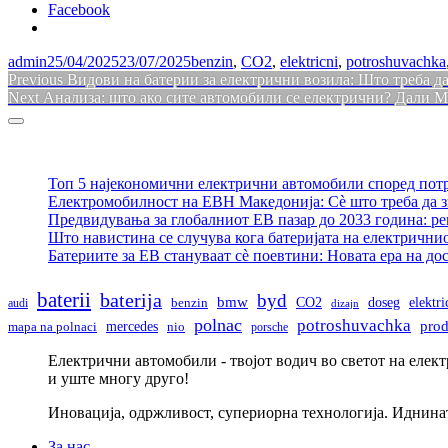
Facebook
admin
25/04/2025
23/07/2025
benzin
,
CO2
,
elektricni
,
potroshuvachka
Навигација
Previous
Previous
Видови на батерии за електрични возила: Што треба да
Next
post:
Next
Анализа: што ако сите автомобили се електрични? Дали М
на
post:
Sidebar
напис
Топ 5 најекономични електрични автомобили според пот
Електромобилност на ЕВН Македонија: Сè што треба да з
Предвидувања за глобалниот ЕВ пазар до 2033 година: р
Што навистина се случува кога батеријата на електрични
Батериите за ЕВ стануваат сè поевтини: Новата ера на д
baterii
baterija
byd
bmw
doseg
CO2
elektr
audi
benzin
dizajn
polnac
potroshuvachka
pro
mercedes
mapa na polnaci
nio
porsche
Електрични автомобили - твојот водич во светот на елек
и уште многу друго!
Иновација, одржливост, супериорна технологија. Иднина
За нас