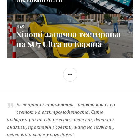
NEXT
Xiaomi започна тестирања
Next
post:
на SU7 Ultra во Европа
SIDEBAR
Електрични автомобили - твојот водич во
светот на електромобилноста. Сите
информации на едно место: новости, детални
анализи, практични совети, мапа на полначи,
рецензии и уште многу друго!