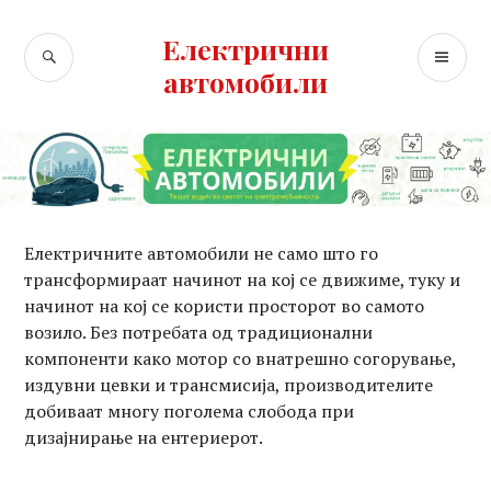
Skip
to
Електрични
SEARCH
PR
content
автомобили
ME
Електричните автомобили не само што го
трансформираат начинот на кој се движиме, туку и
начинот на кој се користи просторот во самото
возило. Без потребата од традиционални
компоненти како мотор со внатрешно согорување,
издувни цевки и трансмисија, производителите
добиваат многу поголема слобода при
дизајнирање на ентериерот.