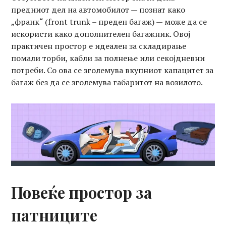
предниот дел на автомобилот — познат како
„франк“ (front trunk – преден багаж) — може да се
искористи како дополнителен багажник. Овој
практичен простор е идеален за складирање
помали торби, кабли за полнење или секојдневни
потреби. Со ова се зголемува вкупниот капацитет за
багаж без да се зголемува габаритот на возилото.
Повеќе простор за
патниците