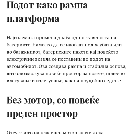
Подот како рамна
платформа
Најголемата промена доаѓа од поставеноста на
батериите. Наместо да се наоѓаат под хаубата или
во багажникот, батериските пакети кај повеќето
електрични возила се поставени во подот на
автомобилот. Ова создава рамна и стабилна основа,
што овозможува повеќе простор за нозете, полесно
влегување и излегување, како и поудобно седење.
Без мотор, со повеќе
преден простор
Отсуството на класичен мотор значи дека