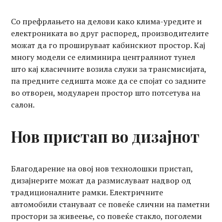
Со префрлањето на делови како клима-уредите и
електрониката во друг распоред, производителите
можат да го прошируваат кабинскиот простор. Кај
многу модели се елиминира централниот тунел
што кај класичните возила служи за трансмисијата,
па предните седишта може да се спојат со задните
во отворен, модуларен простор што потсетува на
салон.
Нов пристап во дизајнот
Благодарение на овој нов технолошки пристап,
дизајнерите можат да размислуваат надвор од
традиционалните рамки. Електричните
автомобили стануваат се повеќе слични на паметни
простори за живеење, со повеќе стакло, поголеми