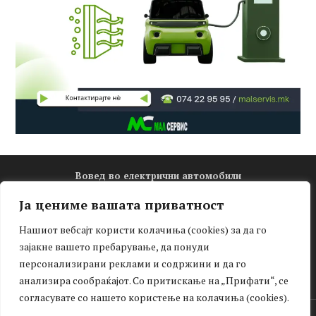
Вовед во електрични автомобили
Електро математика
Ја цениме вашата приватност
Новости
Нашиот вебсајт користи колачиња (cookies) за да го
Зелена мобилност
зајакне вашето пребарување, да понуди
Интервју
персонализирани реклами и содржини и да го
Тест-драјв
анализира сообраќајот. Со притискање на „Прифати“, се
согласувате со нашето користење на колачиња (cookies).
Facebook