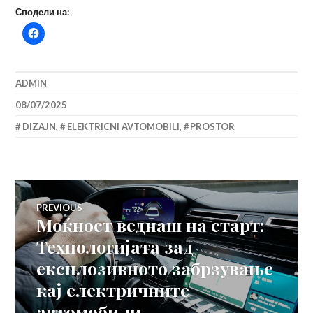
Сподели на:
ADMIN
08/07/2025
DIZAJN
,
ELEKTRICNI AVTOMOBILI
,
PROSTOR
Навигација
PREVIOUS
Моќност веднаш на старт:
Previous
на
post:
Технологијата зад
експлозивното забрзување
напис
кај електричните
автомобили