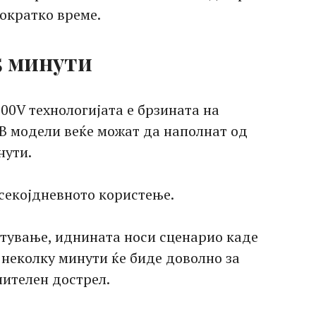
пократко време.
5 минути
00V технологијата е брзината на
В модели веќе можат да наполнат од
нути.
 секојдневното користење.
атување, иднината носи сценарио каде
 неколку минути ќе биде доволно за
ителен дострел.