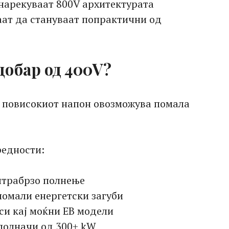
 нарекуваат 800V архитектурата
аат да стануваат попрактични од
добар од 400V?
, повисокиот напон овозможува помала
редности:
лтрабрзо полнење
помали енергетски загуби
и кај моќни ЕВ модели
 полначи од 300+ kW