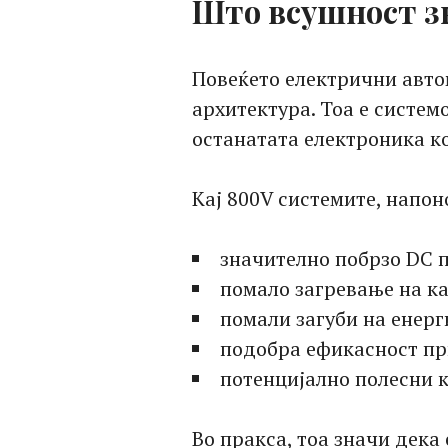
Што всушност з
Повеќето електрични авто
архитектура. Тоа е системо
останатата електроника к
Кај 800V системите, напон
значително побрзо DC 
помало загревање на к
помали загуби на енерг
подобра ефикасност пр
потенцијално полесни 
Во пракса, тоа значи дек