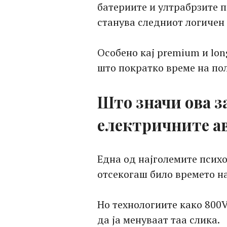
батериите и ултрабрзите 
станува следниот логичен 
Особено кај premium и lo
што пократко време на по
Што значи ова з
електричните а
Една од најголемите псих
отсекогаш било времето н
Но технологиите како 800
да ја менуваат таа слика.