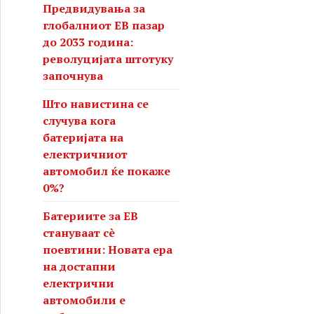
Предвидувања за
глобалниот ЕВ пазар
до 2033 година:
револуцијата штотуку
започнува
Што навистина се
случува кога
батеријата на
електричниот
автомобил ќе покаже
0%?
Батериите за ЕВ
стануваат сè
поевтини: Новата ера
на достапни
електрични
автомобили е