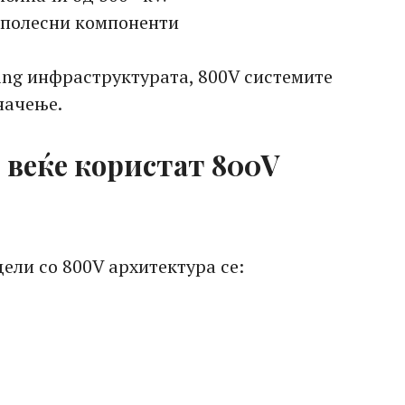
 полесни компоненти
ing инфраструктурата, 800V системите
начење.
 веќе користат 800V
ели со 800V архитектура се: