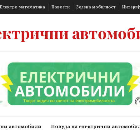
Електро математика
Новости
Зелена мобилност
Интервј
ектрични автомоб
чни автомобили
Понуда на електрични автомоби