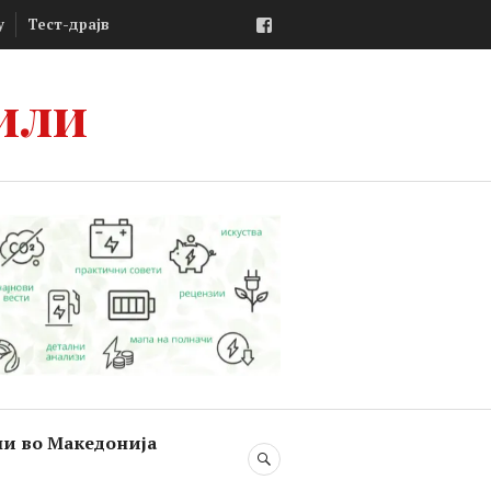
Facebook
у
Тест-драјв
или
ли во Македонија
SEARCH