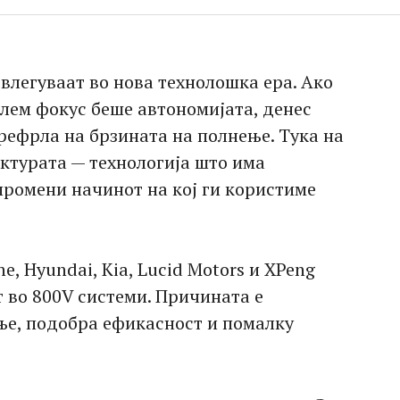
влегуваат во нова технолошка ера. Ако
олем фокус беше автономијата, денес
рефрла на брзината на полнење. Тука на
ектурата — технологија што има
промени начинот на кој ги користиме
, Hyundai, Kia, Lucid Motors и XPeng
 во 800V системи. Причината е
ње, подобра ефикасност и помалку