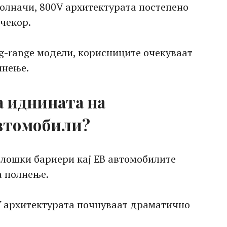
полначи, 800V архитектурата постепено
чекор.
ng-range модели, корисниците очекуваат
лнење.
а иднината на
втомобили?
олошки бариери кај ЕВ автомобилите
а полнење.
V архитектурата почнуваат драматично