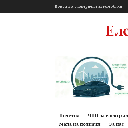
Skip
Вовед во електрични автомобили
to
content
Ел
Почетна
ЧПП за електри
Мапа на полначи
За нас