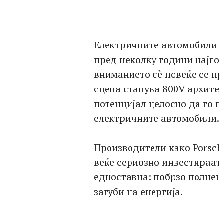
Електричните автомобили 
пред неколку години најг
вниманието сè повеќе се п
сцена стапува 800V архит
потенцијал целосно да го 
електричните автомобили.
Производители како Porsche
веќе сериозно инвестираат
едноставна: побрзо полне
загуби на енергија.