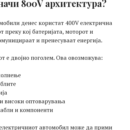
начи 800V архитектура?
мобили денес користат 400V електрична
т преку кој батеријата, моторот и
омуницираат и пренесуваат енергија.
от е двојно поголем. Ова овозможува:
полнење
аблите
ија
и високи оптоварувања
кабли и компоненти
а електричниот автомобил може да прими