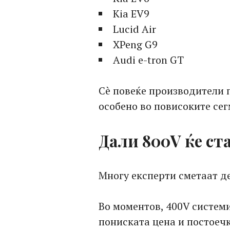
Kia EV9
Lucid Air
XPeng G9
Audi e-tron GT
Сè повеќе производители 
особено во повисоките сег
Дали 800V ќе ст
Многу експерти сметаат де
Во моментов, 400V систем
пониската цена и постоечк