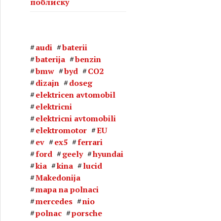
поблиску
audi
baterii
baterija
benzin
bmw
byd
CO2
dizajn
doseg
elektricen avtomobil
elektricni
elektricni avtomobili
elektromotor
EU
ev
ex5
ferrari
ford
geely
hyundai
kia
kina
lucid
Makedonija
mapa na polnaci
mercedes
nio
polnac
porsche