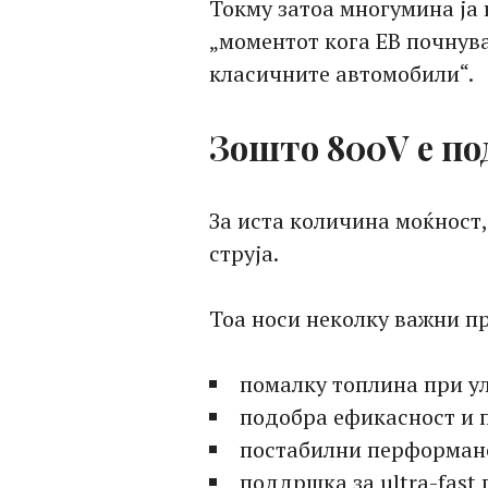
Токму затоа многумина ја
„моментот кога ЕВ почнув
класичните автомобили“.
Зошто 800V е по
За иста количина моќност
струја.
Тоа носи неколку важни п
помалку топлина при у
подобра ефикасност и 
постабилни перформанс
поддршка за ultra-fast