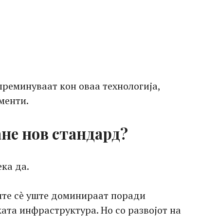
преминуваат кон оваа технологија,
менти.
ане нов стандард?
ка да.
ите сè уште доминираат поради
ата инфраструктура. Но со развојот на